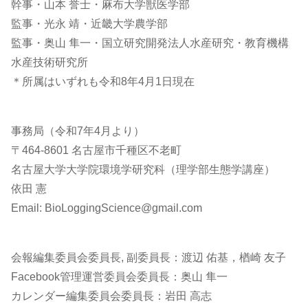
幹事・山本 誉士・麻布大学獣医学部
監事・光永 靖・近畿大学農学部
監事・奥山 隼一・国立研究開発法人水産研究・教育機構
水産技術研究所
＊所属はいずれも令和8年4月1日現在
事務局（令和7年4月より）
〒464-8601 名古屋市千種区不老町
名古屋大学大学院環境学研究科（理学部生態学講座）
依田 憲
Email: BioLoggingScience@gmail.com
会報編集委員会委員長, 副委員長：渡辺 佑基，楢崎 友子
Facebook管理運営委員会委員長：奥山 隼一
カレンダー編集委員会委員長：岩田 高志