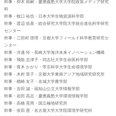
幹事・仰木 裕嗣・慶應義塾大学大学院政策メディア研究
科
幹事・牧口 祐也・日本大学生物資源科学部
幹事・渡辺 佑基・総合研究大学院大学統合進化科学研究
センター
幹事・三田村 啓理・京都大学フィールド科学教育研究セ
ンター
幹事・河邊 玲・長崎大学海洋未来イノベーション機構
幹事・飛龍 志津子・同志社大学生命医科学部
幹事・青木 かがり・帝京科学大学生命環境学部
幹事・木村 里子・京都大学東南アジア地域研究研究所
幹事・楢崎 友子・名城大学農学部
幹事・吉田 誠・福知山公立大学情報学部
幹事・岩田 高志・慶應義塾大学環境情報学部
幹事・高橋 晃周・国立極地研究所
幹事・依田 憲・名古屋大学大学院環境学研究科