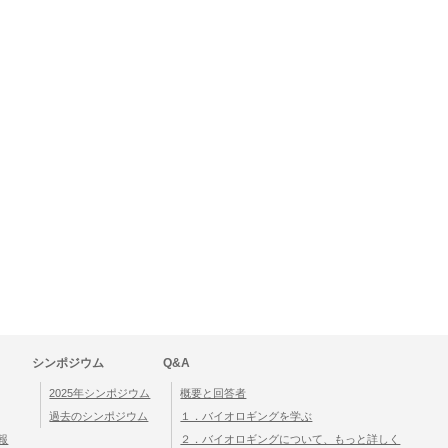
シンポジウム
Q&A
2025年シンポジウム
概要と回答者
過去のシンポジウム
１．バイオロギングを学ぶ
報
２．バイオロギングについて、もっと詳しく