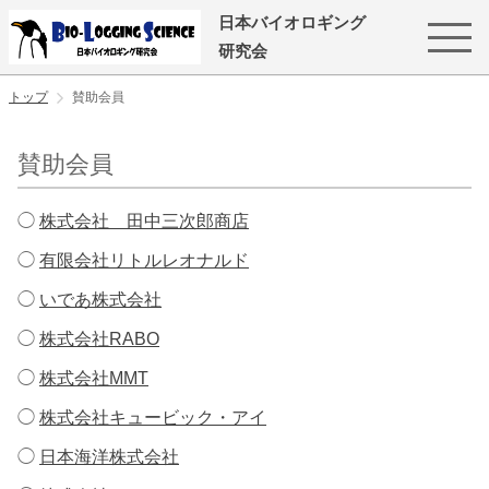
日本バイオロギング
研究会
トップ
賛助会員
賛助会員
◯
株式会社 田中三次郎商店
◯
有限会社リトルレオナルド
◯
いであ株式会社
◯
株式会社RABO
◯
株式会社MMT
◯
株式会社キュービック・アイ
◯
日本海洋株式会社